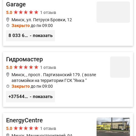
Garage
5.0
1 отзыв
Минск, ул. Петруся Бровки, 12
Закрыто
до пн 09:00
8 033 626 05 68
- показать
Гидромастер
5.0
1 отзыв
Минск, , просп . Партизанский 179. ( возле
автомойки на территории ГСК "Янка "
Закрыто
до пн 09:00
+375447473345 +375297741128
- показать
EnergyCentre
5.0
1 отзыв
Минск, Машиностроителей, 9A