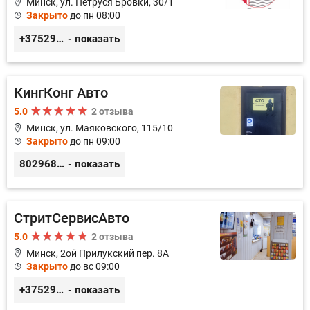
Минск, ул. Петруся Бровки, 30/1
Закрыто
до пн 08:00
+375291125312
- показать
КингКонг Авто
5.0
2 отзыва
Минск, ул. Маяковского, 115/10
Закрыто
до пн 09:00
80296807878
- показать
СтритСервисАвто
5.0
2 отзыва
Минск, 2ой Прилукский пер. 8А
Закрыто
до вс 09:00
+375293366992
- показать