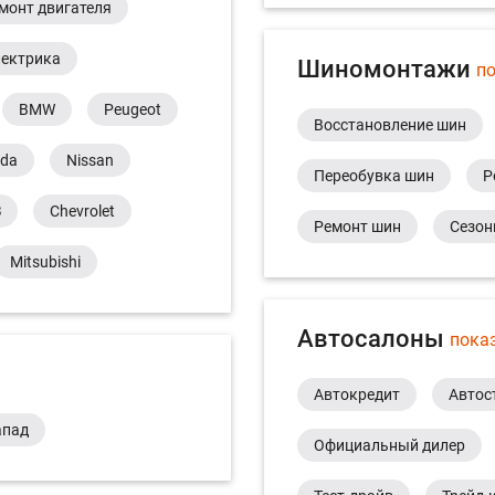
монт двигателя
лектрика
Шиномонтажи
по
BMW
Peugeot
Восстановление шин
da
Nissan
Переобувка шин
Р
З
Chevrolet
Ремонт шин
Сезон
Mitsubishi
Автосалоны
пока
Автокредит
Автос
апад
Официальный дилер