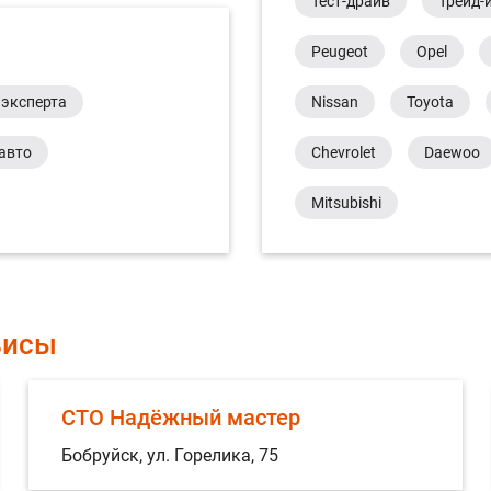
Тест-драйв
Трейд-
Peugeot
Opel
 эксперта
Nissan
Toyota
авто
Chevrolet
Daewoo
Mitsubishi
висы
СТО Надёжный мастер
Бобруйск, ул. Горелика, 75