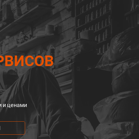
РВИСОВ
и и ценами
М