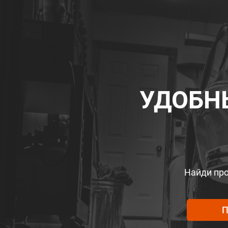
УДОБН
Найди про
П