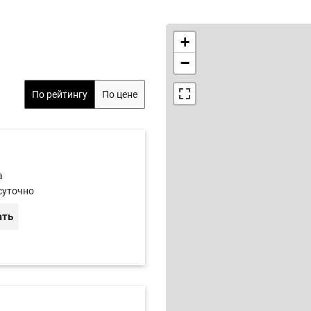
+
−
По рейтингу
По цене
а
суточно
ать