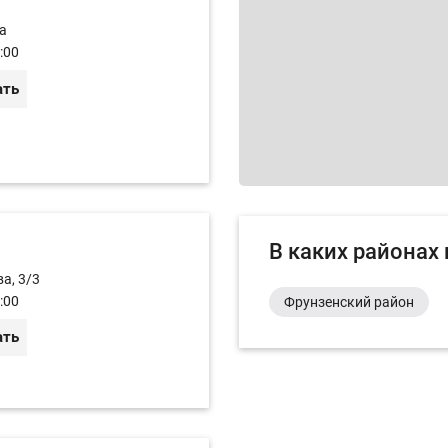
а
:00
ать
В каких районах
а, 3/3
:00
Фрунзенский район
ать