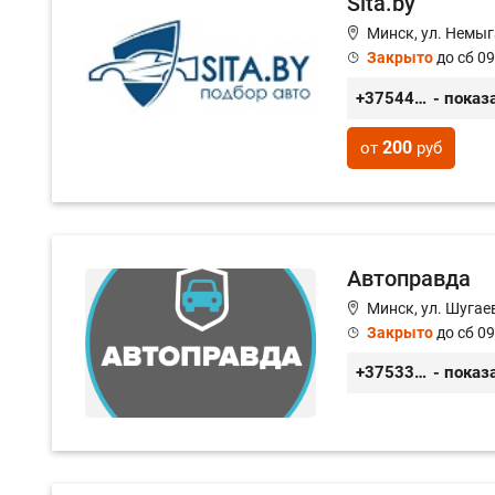
Sita.by
Минск, ул. Немыг
Закрыто
до сб 09
+375447771177
- показ
200
от
руб
Автоправда
Минск, ул. Шугаев
Закрыто
до сб 09
+375336249249
- показ